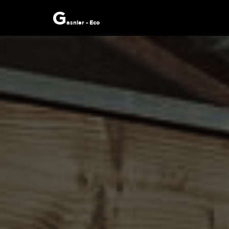
G
asnier - Eco